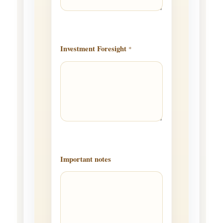
Investment Foresight
*
o
Important notes
f
*
N
a
m
e